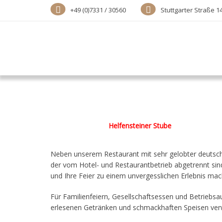
+49 (0)7331 / 30560
Stuttgarter Straße 1
Helfensteiner Stube
Neben unserem Restaurant mit sehr gelobter deutsche
der vom Hotel- und Restaurantbetrieb abgetrennt sind,
und Ihre Feier zu einem unvergesslichen Erlebnis mac
Für Familienfeiern, Gesellschaftsessen und Betriebsau
erlesenen Getränken und schmackhaften Speisen verw