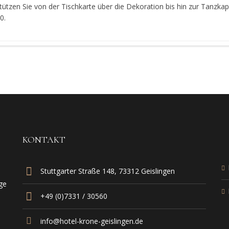
ützen Sie von der Tischkarte über die Dekoration bis hin zur Tanzkap
0.
KONTAKT
Stuttgarter Straße 148, 73312 Geislingen
ge
+49 (0)7331 / 30560
info@hotel-krone-geislingen.de