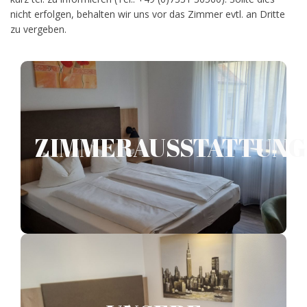
nicht erfolgen, behalten wir uns vor das Zimmer evtl. an Dritte
zu vergeben.
ZIMMERAUSSTATTUNG
Insgesamt verfügt das Hotel und
ZIMMERAUSSTATTUNG
Restaurant Krone über 34 Zimmer.
8 Einzelzimmer
24 Doppelzimmer
2 Dreibettzimmer
UNSERE
ZIMMERPREISE