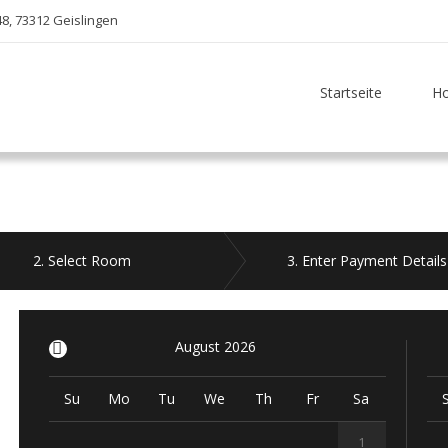
48, 73312 Geislingen
Startseite
Ho
2
. Select Room
3
. Enter Payment Details
<
August 2026
Su
Mo
Tu
We
Th
Fr
Sa
1