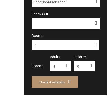
Check Out
Rooms
Adults
Children
Room 1
Check Availability