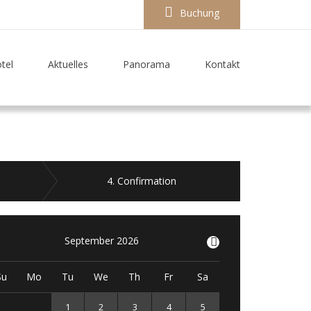
Buchung
tel
Aktuelles
Panorama
Kontakt
4
. Confirmation
September 2026
>
Su
Mo
Tu
We
Th
Fr
Sa
1
2
3
4
5